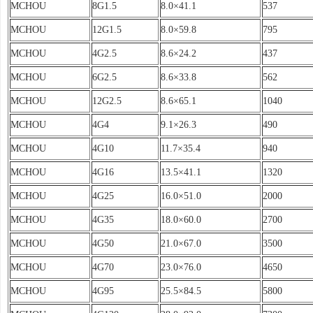
MCHOU
8G1.5
8.0×41.1
537
MCHOU
12G1.5
8.0×59.8
795
MCHOU
4G2.5
8.6×24.2
437
MCHOU
6G2.5
8.6×33.8
562
MCHOU
12G2.5
8.6×65.1
1040
MCHOU
4G4
9.1×26.3
490
MCHOU
4G10
11.7×35.4
940
MCHOU
4G16
13.5×41.1
1320
MCHOU
4G25
16.0×51.0
2000
MCHOU
4G35
18.0×60.0
2700
MCHOU
4G50
21.0×67.0
3500
MCHOU
4G70
23.0×76.0
4650
MCHOU
4G95
25.5×84.5
5800