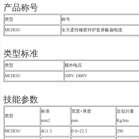
产品称号
类型
称号
MCHOU
全天柔性橡胶外护套屏蔽扁电缆
类型标准
类型
额外电压
MCHOU
500V 1000V
技能参数
标准
宽度×厚度
近似分量
类型
mm2
mm
Kg/km
MCHOU
4G1.5
8.0×22.5
290